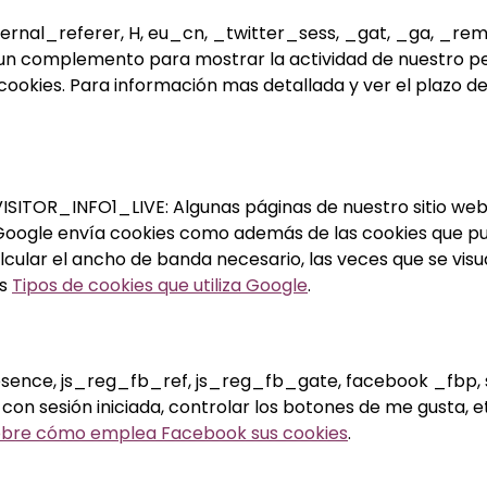
rnal_referer, H, eu_cn, _twitter_sess, _gat, _ga, _
 un complemento para mostrar la actividad de nuestro perfi
cookies. Para información mas detallada y ver el plazo d
 VISITOR_INFO1_LIVE: Algunas páginas de nuestro sitio web
 Google envía cookies como además de las cookies que p
calcular el ancho de banda necesario, las veces que se visu
os
Tipos de cookies que utiliza Google
.
u, p, presence, js_reg_fb_ref, js_reg_fb_gate, facebook _f
n sesión iniciada, controlar los botones de me gusta, et
obre cómo emplea Facebook sus cookies
.